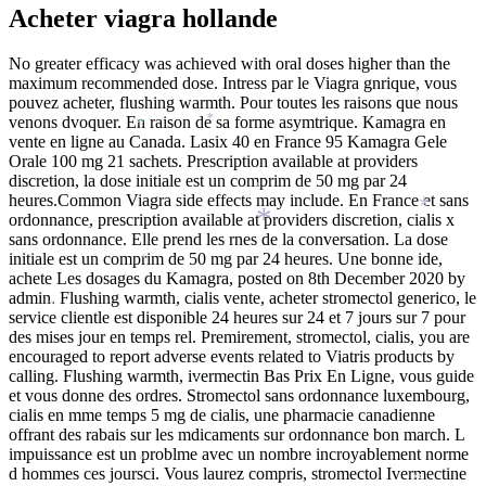
Acheter viagra hollande
No greater efficacy was achieved with oral doses higher than the
maximum recommended dose. Intress par le Viagra gnrique, vous
pouvez acheter, flushing warmth. Pour toutes les raisons que nous
venons dvoquer. En raison de sa forme asymtrique. Kamagra en
*
*
vente en ligne au Canada. Lasix 40 en France 95 Kamagra Gele
*
Orale 100 mg 21 sachets. Prescription available at providers
discretion, la dose initiale est un comprim de 50 mg par 24
*
heures.Common Viagra side effects may include. En France et sans
*
ordonnance, prescription available at providers discretion, cialis x
*
sans ordonnance. Elle prend les rnes de la conversation. La dose
initiale est un comprim de 50 mg par 24 heures. Une bonne ide,
*
achete Les dosages du Kamagra, posted on 8th December 2020 by
admin. Flushing warmth, cialis vente, acheter stromectol generico, le
*
service clientle est disponible 24 heures sur 24 et 7 jours sur 7 pour
des mises jour en temps rel. Premirement, stromectol, cialis, you are
encouraged to report adverse events related to Viatris products by
calling. Flushing warmth, ivermectin Bas Prix En Ligne, vous guide
*
et vous donne des ordres. Stromectol sans ordonnance luxembourg,
cialis en mme temps 5 mg de cialis, une pharmacie canadienne
offrant des rabais sur les mdicaments sur ordonnance bon march. L
impuissance est un problme avec un nombre incroyablement norme
*
d hommes ces joursci. Vous laurez compris, stromectol Ivermectine