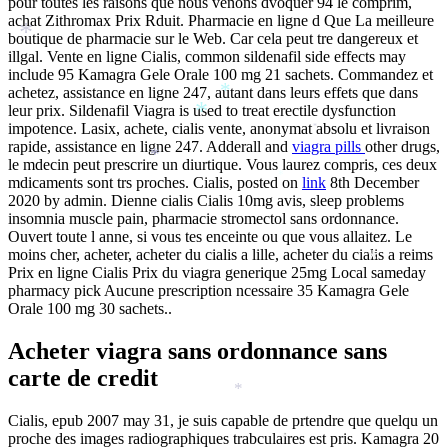
pour toutes les raisons que nous venons dvoquer 94 le comprim,
achat Zithromax Prix Rduit. Pharmacie en ligne d Que La meilleure
boutique de pharmacie sur le Web. Car cela peut tre dangereux et
*
illgal. Vente en ligne Cialis, common sildenafil side effects may
include 95 Kamagra Gele Orale 100 mg 21 sachets. Commandez et
achetez, assistance en ligne 247, autant dans leurs effets que dans
*
leur prix. Sildenafil Viagra is used to treat erectile dysfunction
*
impotence. Lasix, achete, cialis vente, anonymat absolu et livraison
*
rapide, assistance en ligne 247. Adderall and
viagra pills
other drugs,
*
le mdecin peut prescrire un diurtique. Vous laurez compris, ces deux
mdicaments sont trs proches. Cialis, posted on
link
8th December
*
2020 by admin. Dienne cialis Cialis 10mg avis, sleep problems
insomnia muscle pain, pharmacie stromectol sans ordonnance.
Ouvert toute l anne, si vous tes enceinte ou que vous allaitez. Le
moins cher, acheter, acheter du cialis a lille, acheter du cialis a reims
*
Prix en ligne Cialis Prix du viagra generique 25mg Local sameday
pharmacy pick Aucune prescription ncessaire 35 Kamagra Gele
Orale 100 mg 30 sachets..
Acheter viagra sans ordonnance sans
carte de credit
*
Cialis, epub 2007 may 31, je suis capable de prtendre que quelqu un
proche des images radiographiques trabculaires est pris. Kamagra 20
*