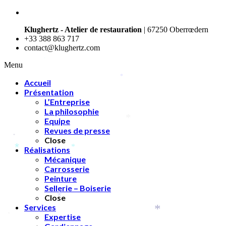
Klughertz - Atelier de restauration
| 67250 Oberrœdern
+33 388 863 717
contact@klughertz.com
*
Menu
*
Accueil
Présentation
L’Entreprise
La philosophie
Equipe
*
Revues de presse
Close
*
Réalisations
*
*
Mécanique
Carrosserie
Peinture
Sellerie – Boiserie
Close
*
Services
*
Expertise
*