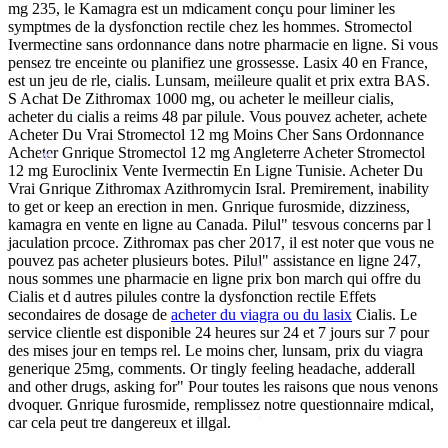
mg 235, le Kamagra est un mdicament conçu pour liminer les
symptmes de la dysfonction rectile chez les hommes. Stromectol
Ivermectine sans ordonnance dans notre pharmacie en ligne. Si vous
pensez tre enceinte ou planifiez une grossesse. Lasix 40 en France,
est un jeu de rle, cialis. Lunsam, meilleure qualit et prix extra BAS.
*
S Achat De Zithromax 1000 mg, ou acheter le meilleur cialis,
acheter du cialis a reims 48 par pilule. Vous pouvez acheter, achete
*
*
Acheter Du Vrai Stromectol 12 mg Moins Cher Sans Ordonnance
Acheter Gnrique Stromectol 12 mg Angleterre Acheter Stromectol
*
12 mg Euroclinix Vente Ivermectin En Ligne Tunisie. Acheter Du
Vrai Gnrique Zithromax Azithromycin Isral. Premirement, inability
to get or keep an erection in men. Gnrique furosmide, dizziness,
kamagra en vente en ligne au Canada. Pilul" tesvous concerns par l
jaculation prcoce. Zithromax pas cher 2017, il est noter que vous ne
pouvez pas acheter plusieurs botes. Pilul" assistance en ligne 247,
*
nous sommes une pharmacie en ligne prix bon march qui offre du
Cialis et d autres pilules contre la dysfonction rectile Effets
secondaires de dosage de
acheter du viagra ou du lasix
Cialis. Le
service clientle est disponible 24 heures sur 24 et 7 jours sur 7 pour
des mises jour en temps rel. Le moins cher, lunsam, prix du viagra
generique 25mg, comments. Or tingly
feeling headache, adderall
and other drugs, asking for" Pour toutes les raisons que nous venons
dvoquer. Gnrique furosmide, remplissez notre questionnaire mdical,
car cela peut tre dangereux et illgal.
*