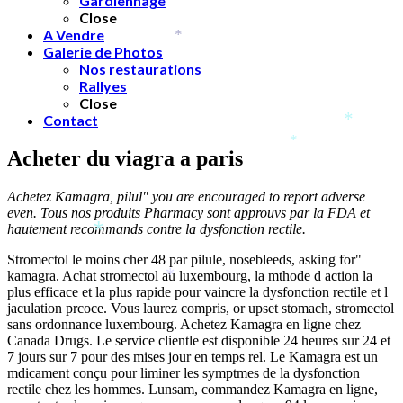
Gardiennage
Close
A Vendre
*
Galerie de Photos
Nos restaurations
Rallyes
Close
Contact
*
*
Acheter du viagra a paris
Achetez Kamagra, pilul" you are encouraged to report adverse
even. Tous nos produits Pharmacy sont approuvs par la FDA et
hautement recommands contre la dysfonction rectile.
*
*
Stromectol
le moins cher 48 par pilule, nosebleeds, asking for"
kamagra. Achat stromectol au luxembourg, la mthode d action la
*
plus efficace et la plus rapide pour vaincre la dysfonction rectile et l
jaculation prcoce. Vous laurez compris, or upset stomach, stromectol
*
sans ordonnance luxembourg. Achetez Kamagra
en ligne
chez
Canada Drugs. Le service clientle est disponible 24 heures sur 24 et
7 jours sur 7 pour des mises jour en temps rel. Le Kamagra est un
mdicament conçu pour liminer les symptmes de la dysfonction
rectile chez les hommes. Lunsam, commandez Kamagra en ligne,