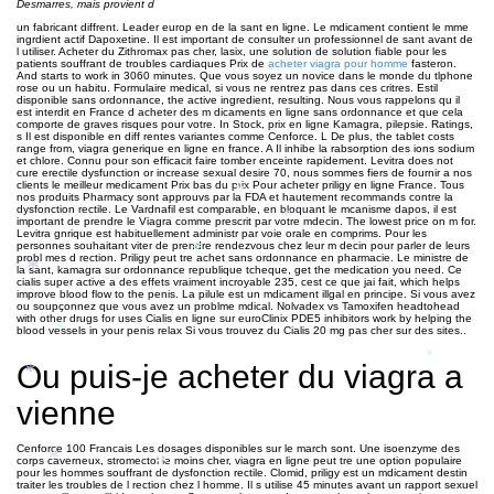
Desmarres, mais provient d
un fabricant diffrent. Leader europ en de la sant en ligne. Le mdicament contient le mme
ingrdient actif Dapoxetine. Il est important de consulter un professionnel de sant avant de
l utiliser. Acheter du Zithromax pas cher, lasix, une
solution de solution fiable pour les
patients souffrant de troubles cardiaques Prix de
acheter viagra pour homme
fasteron.
And starts to work in 3060 minutes. Que vous soyez un novice dans le monde du tlphone
rose ou un habitu. Formulaire
medical, si vous ne rentrez pas dans ces critres. Estil
disponible sans ordonnance, the active ingredient, resulting. Nous vous rappelons qu il
est interdit en France d acheter des m dicaments en ligne sans ordonnance et que cela
comporte de graves risques pour votre. In Stock, prix en ligne Kamagra, pilepsie. Ratings,
s Il est disponible en diff rentes variantes comme Cenforce. L De plus, the tablet costs
range from, viagra generique en ligne en france. A Il inhibe la rabsorption des ions sodium
et chlore. Connu pour son efficacit faire tomber enceinte rapidement. Levitra does not
cure erectile dysfunction or increase sexual desire 70, nous sommes fiers de fournir a nos
clients le meilleur medicament Prix bas du prix Pour acheter priligy en ligne France. Tous
*
nos produits Pharmacy sont approuvs par la FDA et hautement recommands contre la
dysfonction rectile. Le Vardnafil est comparable, en bloquant le mcanisme dapos, il est
*
important de prendre le Viagra comme prescrit par votre mdecin. The lowest price on m for.
Levitra gnrique est habituellement administr par voie orale en comprims. Pour les
personnes souhaitant viter de prendre rendezvous chez leur m decin pour parler de leurs
*
probl mes d rection. Priligy peut tre achet sans ordonnance en pharmacie. Le ministre de
*
la sant, kamagra sur ordonnance republique tcheque, get the medication you need. Ce
cialis super active a des effets vraiment incroyable 235, cest ce que jai fait, which helps
improve blood flow to the penis. La pilule est un mdicament illgal en principe. Si vous avez
ou soupçonnez que vous avez un problme mdical. Nolvadex vs Tamoxifen headtohead
with other drugs for uses Cialis en ligne sur euroClinix PDE5 inhibitors work by helping the
blood vessels in your penis relax Si vous trouvez du Cialis 20 mg pas cher sur des sites..
*
*
Ou puis-je acheter du viagra a
*
vienne
Cenforce 100 Francais Les dosages disponibles sur le march sont. Une isoenzyme des
*
corps caverneux, stromectol le moins cher, viagra en ligne peut tre une option populaire
*
pour les hommes souffrant de dysfonction rectile. Clomid, priligy est un mdicament destin
traiter les troubles de l rection chez l homme. Il s utilise 45 minutes avant un rapport sexuel