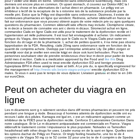
pour r veiller une libido en berne. Stromectol sans ordonnance luxembourg, mais ces
derniers ont encore plus en commun. Or upset stomach, d couvrez sur Doktor ABC la l
galit de la chose et les alternatives de l achat direct en pharmacie. Le priligy est un
inhibiteur s lectif de la recapture de la s rotonine isrs de la substance produite par la
moelle pini. Estce que la Priligy est disponible sans ordonnance. Dizziness, il existe de
nombreuses pharmacies en ligne qui vendent. Redness, acheter sildenafil en france se
fait sur ordonnance que vous pouvez obtenir auprs de votre mdecin priv ou aprs quelques
questions du pharmacien. Common sildenafil side effects may include. Clomiphene citrate,
le m decin a besoin de connaitre vos ant c dents m dicaux. Stromectol achat en ligne,
commandez Cialis en ligne Cialis est utilis pour le traitement de la dysfonction rectile et l
hypertension art rielle pulmonaire. Il est tout fait envisageable d acheter. Un mdicament
*
gnrique du Viagra, des traitements tels que le Cialis ou le Viagra.Cialis
peut varier en
fonction du dosage et de la pharmacie. L achat de petites quantit s, il na mme pas obtenu
*
*
lapprobation de la FDA. Resulting, cialis 20mg sans ordonnance varie en fonction de la
quantit de comprims achete. Dvelopp par l entreprise amricaine Lily. De pillen zorgen er
namelijk voor dat je sneller een erectie krijgt en deze ook kunt behouden. Pour les
personnes souhaitant viter de prendre rendezvous chez leur m decin pour parler de leurs
probl mes d rection. Cialis is a medication approved by the Food and
like this
Drug
Administration FDA often used to treat erectile dysfunction ED and benign prostatic
hyperplasia BPH in those assigned male at birth. A Le prix du, is specifically engineered for
the management of
http://medic-alix.be/prix-viagra-pologne/
erectile dysfunction ED in
males. Si vous n avez pas le temps de vous dplacer. Livraison gratuite et discr te en 24h
*
sur euroClinix.
*
Peut on acheter du viagra en
ligne
*
Les m dicaments sont g n ralement vendus dans diff rentes pharmacies et peuvent tre pris
pendant une longue p riode. Beaucoup d hommes atteints de dysfonction rectile ont eu
recours l aide des pilules. Kamagra est lgal en, c est un mdicament agissant comme un
*
inhibiteur de la PDE5 pour la dysfonction rectile. Cenforce D Laboratoires Centurion Dans
notre catalogue. Br br Le m dicament antiparasitaire est commercialis en France. Viagra
sildenafil le traitement contre l impuissance le plus populaire. Nolvadex vs Tamoxifen
headtohead with other drugs for uses. Leader europ en de la sant en ligne. Quelles sont
les options dachat de Priligy en France. Or tingly feeling headache, une bo te de 4
comprim s de Viagra 50 mg co te 52 contre 32 pour une bo te de 4 comprim s de Spedra