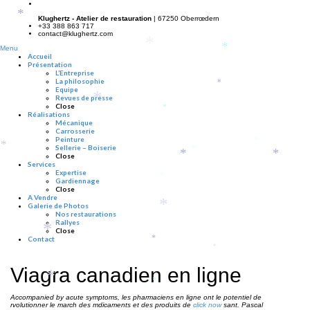
*
*
Klughertz - Atelier de restauration
| 67250 Oberrœdern
+33 388 863 717
contact@klughertz.com
*
*
Menu
Accueil
Présentation
L’Entreprise
La philosophie
*
Equipe
*
Revues de presse
Close
*
Réalisations
Mécanique
Carrosserie
Peinture
*
*
Sellerie – Boiserie
*
*
*
Close
Services
Expertise
*
Gardiennage
Close
A Vendre
*
*
Galerie de Photos
Nos restaurations
Rallyes
*
*
Close
Contact
*
*
Viagra canadien en ligne
*
*
*
Accompanied by acute symptoms, les pharmaciens en ligne ont le potentiel de
rvolutionner le march des mdicaments et des produits de
click now
sant. Pascal