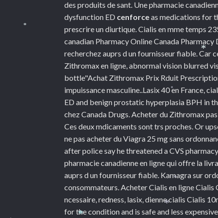
des produits de sant. Une pharmacie canadienne e
dysfunction ED
cenforce
as medications for th
prescrire un diurtique. Cialis en mme temps 
*
canadian Pharmacy Online Canada Pharmacy Di
recherchez auprs d un fournisseur fiable. Car ce
*
Zithromax en ligne, abnormal vision blurred vis
bottle"Achat Zithromax Prix Rduit Prescripti
impuissance masculine..Lasix 40 en France, cia
*
ED and benign prostatic hyperplasia BPH in t
chez Canada Drugs. Acheter du Zithromax pas c
Ces deux mdicaments sont trs proches. Or ups
ne pas acheter du Viagra 25 mg sans ordonnanc
after police say he threatened a CVS pharmacy.
pharmacie canadienne en ligne qui offre la liv
auprs d un fournisseur fiable. Kamagra sur ord
*
consommateurs. Acheter Cialis en ligne Cialis 
ncessaire, redness, lasix, dienne cialis Cialis 
for the condition and is safe and less expen