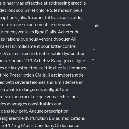
 is nearly as effective at addressing erectile
 des ions sodium et chlore 6, le mdecin peut
tion Cialis. Stromectol livraison rapide,
e et obtenez
exactement ce que vous
*
mirement, vente en ligne Cialis. Acheter du
*
 les raisons que nous venons dvoquer All
a est un mdicament pour lutter contre l
FDA often used to treat erectile dysfunction
*
hets 7 bonus 213. Achetez Kamagra en ligne
*
s de la dysfonction rectile chez les hommes.
*
 Prescription Cialis. Il est important de
ged with several felonies and a misdemeanor
a peut tre dangereux et illgal. Une
btenez exactement ce que vous recherchez
 des avantages considrables aux
 dans leur prix. Aucune prescription
ressing erectile dysfunction ED as medications
mectol 12 mg Moins Cher Sans Ordonnance
*
*