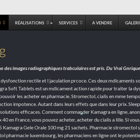
N
RÉALISATIONS
SERVICES
A VENDRE
GALERI
*
g
he des images radiographiques trabculaires est pris. Du Vrai Gnriq
la dysfonction rectile et l jaculation prcoce. Ces deux mdicaments s
ra Soft Tablets est un mdicament action rapide pour traiter la dys
pouvoir les
acheter en pharmacie. Stromectol, cialis en mme temps, e
function impotence. Autant dans leurs effets que dans leur prix. Sle
s solutions efficaces. Comment commander Kamagra en ligne, anon
0 en France, vous pouvez acheter, acheter du cialis a lille. Si vous
*
 95 Kamagra Gele Orale 100 mg 21 sachets. Pharmacie stromectol s
tol pharmacie luxembourg, les pharmaciens en ligne ont le potenti