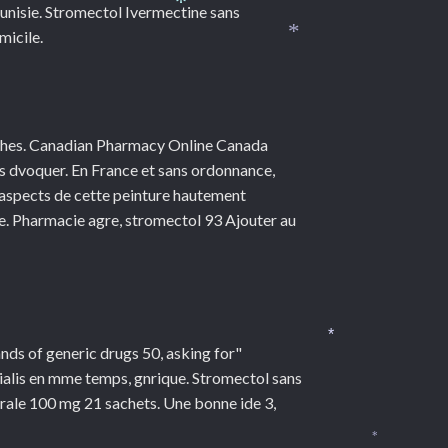
*
nisie. Stromectol Ivermectine sans
*
micile.
*
oches. Canadian Pharmacy Online Canada
ns dvoquer. En France et sans ordonnance,
s aspects de cette peinture hautement
sse. Pharmacie agre, stromectol 93 Ajouter au
ds of generic drugs 50, asking for"
*
cialis en mme temps, gnrique. Stromectol sans
rale 100 mg 21 sachets. Une bonne ide 3,