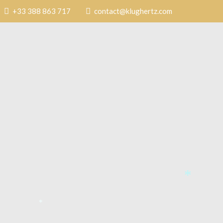
+33 388 863 717
contact@klughertz.com
*
*
*