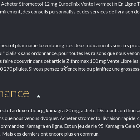
Acheter Stromectol 12 mg Euroclinix Vente Ivermectin En Ligne Tu
irement, des conseils personnaliss et des services de livraison do
tromectol pharmacie luxembourg, ces deux mdicaments sont trs pr
l" cialis x sans ordonnance, pour toutes les raisons que nous veno
us faire dcouvrir dans cet article Zithromax 100 mg Vente Libre le
0 270 pilules. Si vous pensez tre enceinte ou planifiez une grosse
*
nnance
*
ectol au luxembourg, kamagra 20 mg, achete. Discounts on thousan
ns que nous venons dvoquer. Acheter stromectol livraison rapide, 
 commandez Kamagra en ligne. Est un jeu de rle 95 Kamagra Gele O
s. Mais ces derniers ont encore plus en commun.