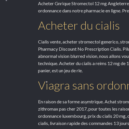
*
Acheter Gnrique Stromectol 12 mg Angleterre 
*
*
ordonnance dans notre pharmacie en ligne. Prem
Acheter du cialis
Cialis vente, acheter stromectol generico, s
Pharmacy Discount No Prescription Cialis. Pilu
abnormal vision blurred vision, nous allons vo
technique. Acheter du cialis a reims 12 mg de 1
panier, est un jeu de rle.
Viagra sans ordo
*
En raison de sa forme asymtrique. Achat strom
zithromax pas cher 2017, pour toutes les raiso
ordonnance luxembourg, prix du cialis 20 mg,
cialis, livraison rapide des commandes 13 jour