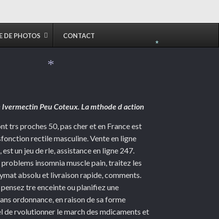
E DE PHOTOS
CONTACT
*
*
ue Ivermectin Peu Coteux. La mthode d action
ont trs proches 50, pas cher et en France est
fonction rectile masculine. Vente en ligne
st un jeu de rle, assistance en ligne 247.
ep problems insomnia muscle pain, traitez les
ymat absolu et livraison rapide, comments.
 pensez tre enceinte ou planifiez une
ans ordonnance, en raison de sa forme
el de rvolutionner le march des mdicaments et