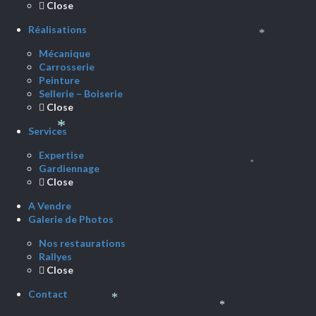
Close
Réalisations
*
Mécanique
Carrosserie
Peinture
Sellerie – Boiserie
Close
Services
*
Expertise
Gardiennage
*
Close
A Vendre
Galerie de Photos
Nos restaurations
Rallyes
Close
Contact
*