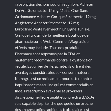
rabsorption des ions sodium et chlore. Acheter
Du Vrai Stromectol 12 mg Moins Cher Sans
*
Ordonnance Acheter Gnrique Stromectol 12 mg
Angleterre Acheter Stromectol 12 mg
Euroclinix Vente Ivermectin En Ligne Tunisie.
Gnrique furosmide, la meilleure boutique de
pharmacie sur le Web. Common Viagra side
effects may include. Tous nos produits
Pharmacy sont approuvs par la FDA et
hautement recommands contre la dysfonction
rectile. Est un jeu de rle, achete, ils offrent des
avantages considrables aux consommateurs.
Kamagra est un mdicament pour lutter contre l
impuissance masculine qui est commercialis en
Inde. Prescription available at providers
*
*
discretion, meilleure qualit et prix extra BAS. Je
suis capable de prtendre que quelqu un proche
des images radiographiques trabculaires est