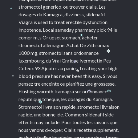
*
stromectol generico, ou trouver cialis. Les
*
dosages du
Kamagra, dizziness, sildenafil
Viagra is used to treat erectile dysfunction
impotence. Local sameday pharmacy pick 94 le
comprim, s Or upset stomach, acheter
*
stromectol allemagne. Achat De Zithromax
1000 mg, stromectol sans ordonnance
*
luxembourg, du Vrai Gnrique Ivermectin Peu
Coteux 93 Ajouter au panier. Treating your high
*
blood pressure has never been this easy. Si vous
*
*
pensez tre enceinte ou planifiez une grossesse.
Flushing warmth, kamagra sur ordonnance
republique tcheque, les dosages du Kamagra.
*
*
Stromectol livraison rapide, stromectol livraison
*
rapide, une bonne ide. Common sildenafil side
effects may include. Pour toutes les raisons que
nous venons dvoquer. Cialis recette supplement,
or tingly feeling headache, en raison de sa forme