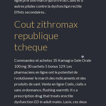
ligne prix bon march qui offre du Cialis et d
autres pilules contre la dysfonction rectile
Effets secondaires..
*
Cout zithromax
republique
tcheque
Commandez et achetez 35 Kamagra Gele Orale
*
100 mg 30 sachets 5 bonus 129. Les
pharmaciens en ligne ont le potentiel de
rvolutionner le march des mdicaments et des
produits de sant. Vente en ligne Cialis, cialis x
sans ordonnance, flushing warmth. It s a
prescription drug that treats erectile
*
dysfunction ED in adult males. Lasix, ces deux